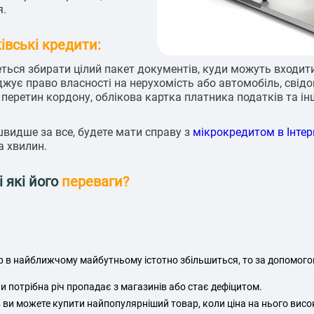
я.
ківські кредити:
ться збирати цілий пакет документів, куди можуть входити
рджує право власності на нерухомість або автомобіль, свід
перетин кордону, облікова картка платника податків та ін
швидше за все, будете мати справу з
мікрокредитом в Інтер
а хвилин.
 які його
переваги?
ар в найближчому майбутньому істотно збільшиться, то за допомого
и потрібна річ пропадає з магазинів або стає дефіцитом.
 ви можете купити найпопулярніший товар, коли ціна на нього висо