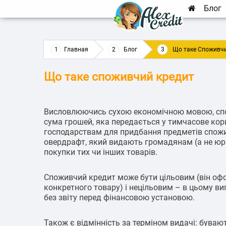
Блог
Главная
Блог
Що таке Споживчи
Що таке споживчий кредит
Висловлюючись сухою економічною мовою, спо
сума грошей, яка передається у тимчасове ко
господарствам для придбання предметів спожи
овердрафт, який видають громадянам (а не ю
покупки тих чи інших товарів.
Споживчий кредит може бути цільовим (він о
конкретного товару) і нецільовим – в цьому в
без звіту перед фінансовою установою.
Також є відмінність за терміном видачі: буваю