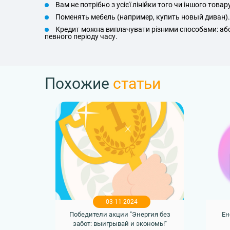
Вам не потрібно з усієї лінійки того чи іншого тов
Поменять мебель (например, купить новый диван).
Кредит можна виплачувати різними способами: або 
певного періоду часу.
Похожие
статьи
03-11-2024
Победители акции "Энергия без
Ен
забот: выигрывай и экономь!"