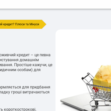
й кредит? Плюси та Мінуси
живчий кредит – це певна
ристування домашнім
вання. Простіше кажучи, це
ридичним особам) для
формляється для придбання
ипадку гроші витрачаються
ть короткострокові,