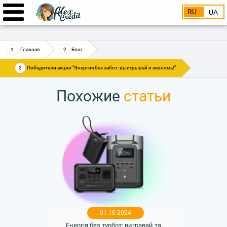
RU
UA
Главная
Блог
Победители акции "Энергия без забот: выигрывай и экономь!"
Похожие
статьи
01-10-2024
Енергія без турбот: вигравай та