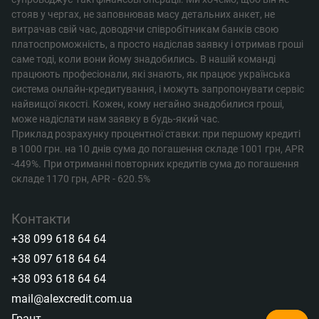
стояв у чергах, не заповнював масу детальних анкет, не
витрачав свій час, доводячи співробітникам банків свою
платоспроможність, а просто надіслав заявку і отримав гроші
саме тоді, коли вони йому знадобились. В нашій команді
працюють професіонали, які знають, як працює українська
система онлайн-кредитування, і можуть запропонувати сервіс
найвищої якості. Кожен, кому негайно знадобилися гроші,
може надіслати нам заявку в будь-який час.
Приклад розрахунку процентної ставки: при першому кредиті
в 1000 грн. на 10 днів сума до погашення складе 1001 грн, APR
-449%. При отриманні повторних кредитів сума до погашення
складе 1170 грн, APR - 620.5%
Контакти
+38 099 618 64 64
+38 097 618 64 64
+38 093 618 64 64
mail@alexcredit.com.ua
Грант