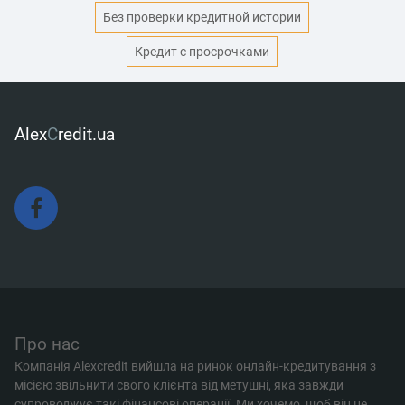
Без проверки кредитной истории
Кредит с просрочками
Alex
C
redit.ua
Про нас
Компанія Alexcredit вийшла на ринок онлайн-кредитування з
місією звільнити свого клієнта від метушні, яка завжди
супроводжує такі фінансові операції. Ми хочемо, щоб він не