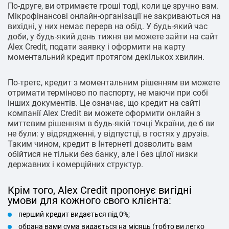
По-друге, ви отримаєте гроші тоді, коли це зручно вам.
Мікрофінансові онлайн-організації не закриваються на
вихідні, у них немає перерв на обід. У будь-який час
доби, у будь-який день тижня ви можете зайти на сайт
Alex Credit, подати заявку і оформити на карту
моментальний кредит протягом декількох хвилин.
По-третє, кредит з моментальним рішенням ви можете
отримати терміново по паспорту, не маючи при собі
інших документів. Це означає, що кредит на сайті
компанії Alex Credit ви можете оформити онлайн з
миттєвим рішенням в будь-якій точці України, де б ви
не були: у відрядженні, у відпустці, в гостях у друзів.
Таким чином, кредит в Інтернеті дозволить вам
обійтися не тільки без банку, але і без цілої низки
державних і комерційних структур.
Крім того, Alex Credit пропонує вигідні
умови для кожного свого клієнта:
перший кредит видається під 0%;
обрана вами сума видається на місяць (тобто ви легко