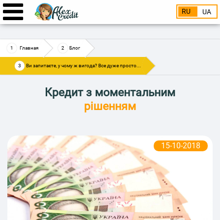
RU
UA
Главная
Блог
Ви запитаєте, у чому ж вигода? Все дуже просто...
Кредит з моментальним
рішенням
15-10-2018