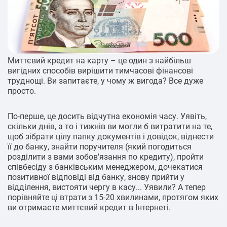
Миттєвий кредит на карту – це один з найбільш
вигідних способів вирішити тимчасові фінансові
труднощі. Ви запитаєте, у чому ж вигода? Все дуже
просто.
По-перше, це досить відчутна економія часу. Уявіть,
скільки днів, а то і тижнів ви могли б витратити на те,
щоб зібрати цілу папку документів і довідок, віднести
її до банку, знайти поручителя (який погодиться
розділити з вами зобов'язання по кредиту), пройти
співбесіду з банківським менеджером, дочекатися
позитивної відповіді від банку, знову прийти у
відділення, вистояти чергу в касу... Уявили? А тепер
порівняйте ці втрати з 15-20 хвилинами, протягом яких
ви отримаєте миттєвий кредит в Інтернеті.