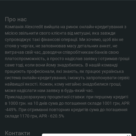
Про нас
Компанія Alexcredit вийшла на ринок онлайн-кредитування з
місією звільнити свого клієнта від метушні, яка завжди
супроводжує такі фінансові операції. Ми хочемо, щоб він не
стояв у чергах, не заповнював масу детальних анкет, не
витрачав свій час, доводячи співробітникам банків свою
платоспроможність, а просто надіслав заявку і отримав гроші
саме тоді, коли вони йому знадобились. В нашій команді
працюють професіонали, які знають, як працює українська
система онлайн-кредитування, і можуть запропонувати сервіс
найвищої якості. Кожен, кому негайно знадобилися гроші,
може надіслати нам заявку в будь-який час.
Приклад розрахунку процентної ставки: при першому кредиті
в 1000 грн. на 10 днів сума до погашення складе 1001 грн, APR
-449%. При отриманні повторних кредитів сума до погашення
складе 1170 грн, APR - 620.5%
Контакти